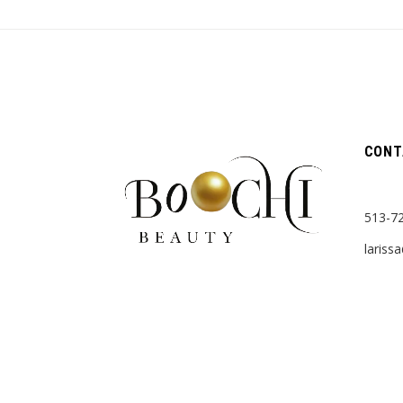
CONT
513-7
lariss