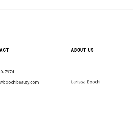
ACT
ABOUT US
20-7974
Larissa Boochi
a@boochibeauty.com