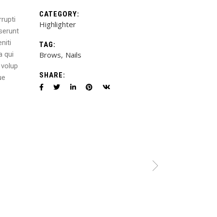
CATEGORY:
rupti
Highlighter
eserunt
niti
TAG:
a qui
Brows
Nails
 volup
SHARE:
ue